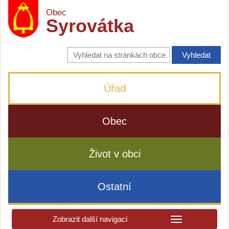
Obec
Syrovátka
Vyhledávání
na
stránkách
obce
Úřad
Obec
Život v obci
Ostatní
Zobrazit další navigaci