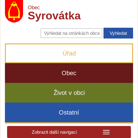
Obec
Syrovátka
Vyhledávání
na
stránkách
obce
Úřad
Obec
Život v obci
Ostatní
Zobrazit další navigaci