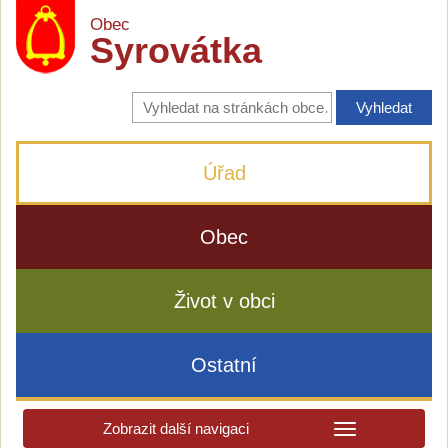
Obec
Syrovátka
Vyhledávání
na
stránkách
obce
Úřad
Obec
Život v obci
Ostatní
Zobrazit další navigaci