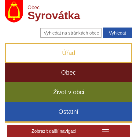
Obec
Syrovátka
Vyhledávání
na
stránkách
obce
Úřad
Obec
Život v obci
Ostatní
Zobrazit další navigaci