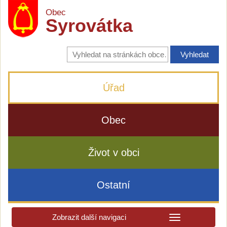
Obec
Syrovátka
Vyhledávání
na
stránkách
obce
Úřad
Obec
Život v obci
Ostatní
Zobrazit další navigaci