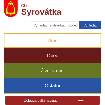
Obec
Syrovátka
Vyhledávání
na
stránkách
obce
Úřad
Obec
Život v obci
Ostatní
Zobrazit další navigaci