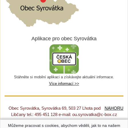
Aplikace pro obec Syrovátka
Stáhněte si mobilní aplikaci a získávejte aktuální informace.
Více informací >>
Obec Syrovátka, Syrovátka 69, 503 27 Lhota pod
NAHORU
Libčany tel.: 495 451 128 e-mail: ou.syrovatka@c-box.cz
Můžeme pracovat s cookies, abychom věděli, jak to na našem
Prohlášení o přístupnosti
|
Původní web
|
Nastavení cookies