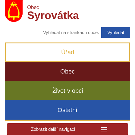
Obec
Syrovátka
Vyhledávání
na
stránkách
obce
Úřad
Obec
Život v obci
Ostatní
Zobrazit další navigaci