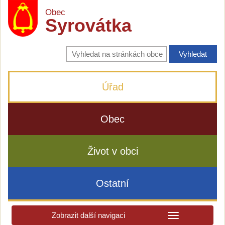
Obec
Syrovátka
Vyhledávání
na
stránkách
obce
Úřad
Obec
Život v obci
Ostatní
Zobrazit další navigaci