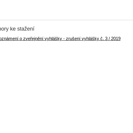
ory ke stažení
oznámení o zveřejnění vyhlášky - zrušení vyhlášky č. 3 / 2019