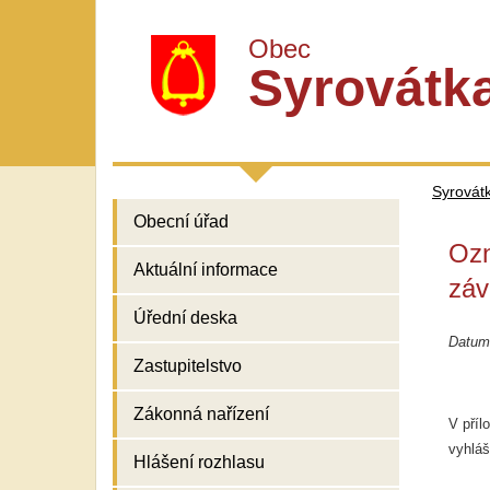
Obec
Syrovátk
Syrovát
Obecní úřad
Ozn
Aktuální informace
záv
Úřední deska
Datum
Zastupitelstvo
Zákonná nařízení
V příl
vyhláš
Hlášení rozhlasu