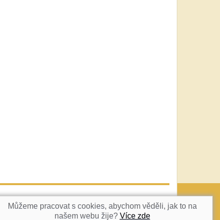
vatka@c-box.cz
NAHORU
Můžeme pracovat s cookies, abychom věděli, jak to na
našem webu žije?
Více zde