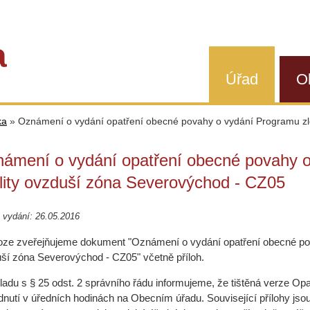
a
Úřad
O
ka
»
Oznámení o vydání opatření obecné povahy o vydání Programu zl
ámení o vydání opatření obecné povahy o
lity ovzduší zóna Severovýchod - CZ05
 vydání: 26.05.2016
loze zveřejňujeme dokument "Oznámení o vydání opatření obecné po
ší zóna Severovýchod - CZ05" včetně příloh.
ladu s § 25 odst. 2 správního řádu informujeme, že tištěná verze Op
dnutí v úředních hodinách na Obecním úřadu. Související přílohy jsou