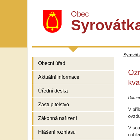
Obec
Syrovátk
Syrovát
Obecní úřad
Ozn
Aktuální informace
kva
Úřední deska
Datum
Zastupitelstvo
V pří
ovzdu
Zákonná nařízení
V sou
Hlášení rozhlasu
nahlé