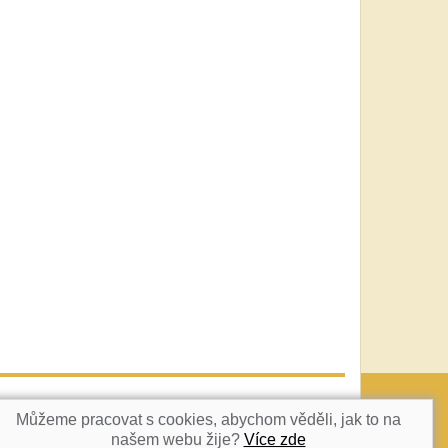
vatka@c-box.cz
NAHORU
Můžeme pracovat s cookies, abychom věděli, jak to na
našem webu žije?
Více zde