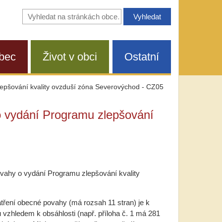
Vyhledávání
na
stránkách
obce
bec
Život v obci
Ostatní
epšování kvality ovzduší zóna Severovýchod - CZ05
 vydání Programu zlepšování
vahy o vydání Programu zlepšování kvality
atření obecné povahy (má rozsah 11 stran) je k
 vzhledem k obsáhlosti (např. příloha č. 1 má 281