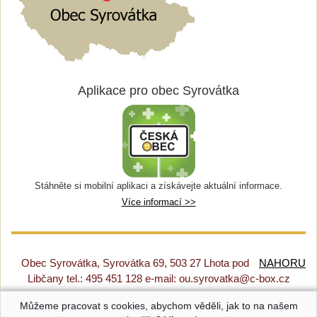
Aplikace pro obec Syrovátka
Stáhněte si mobilní aplikaci a získávejte aktuální informace.
Více informací >>
Obec Syrovátka, Syrovátka 69, 503 27 Lhota pod
NAHORU
Libčany tel.: 495 451 128 e-mail: ou.syrovatka@c-box.cz
Můžeme pracovat s cookies, abychom věděli, jak to na našem
Prohlášení o přístupnosti
|
Původní web
|
Nastavení cookies