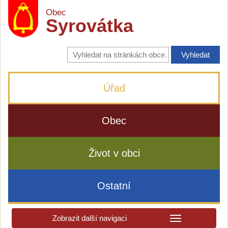
Obec
Syrovátka
Vyhledávání
na
stránkách
obce
Úřad
Obec
Život v obci
Ostatní
Zobrazit další navigaci