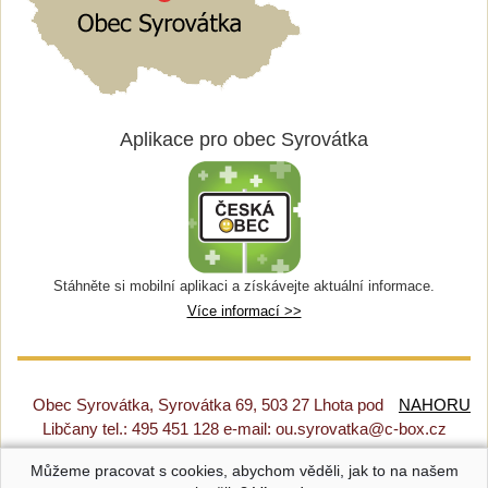
Aplikace pro obec Syrovátka
Stáhněte si mobilní aplikaci a získávejte aktuální informace.
Více informací >>
Obec Syrovátka, Syrovátka 69, 503 27 Lhota pod
NAHORU
Libčany tel.: 495 451 128 e-mail: ou.syrovatka@c-box.cz
Můžeme pracovat s cookies, abychom věděli, jak to na našem
Prohlášení o přístupnosti
|
Původní web
|
Nastavení cookies