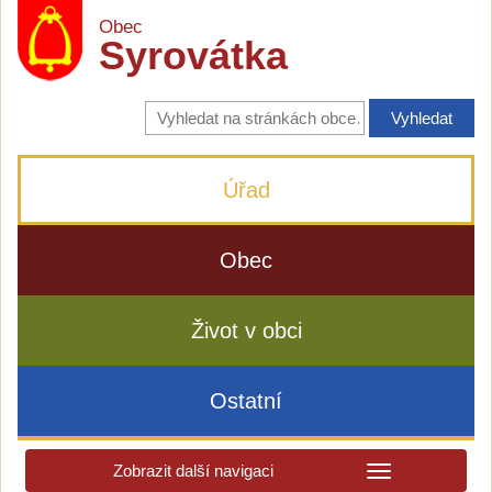
Obec
Syrovátka
Vyhledávání
na
stránkách
obce
Úřad
Obec
Život v obci
Ostatní
Zobrazit další navigaci