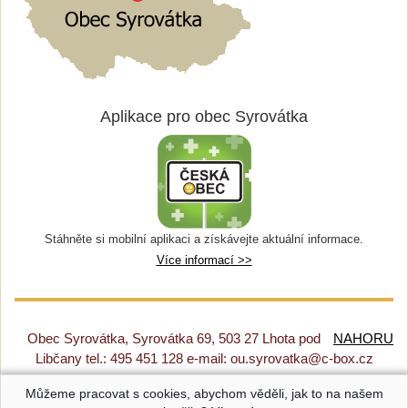
Aplikace pro obec Syrovátka
Stáhněte si mobilní aplikaci a získávejte aktuální informace.
Více informací >>
Obec Syrovátka, Syrovátka 69, 503 27 Lhota pod
NAHORU
Libčany tel.: 495 451 128 e-mail: ou.syrovatka@c-box.cz
Můžeme pracovat s cookies, abychom věděli, jak to na našem
Prohlášení o přístupnosti
|
Původní web
|
Nastavení cookies