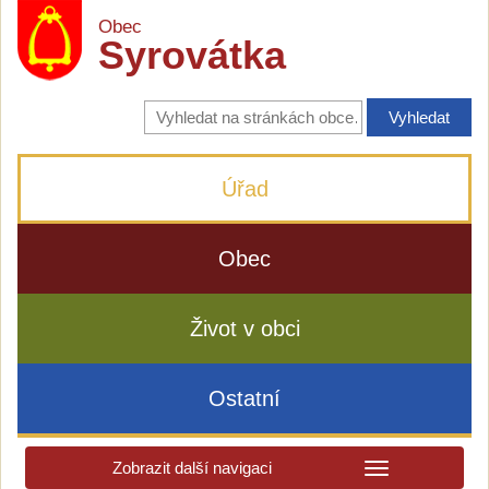
Obec
Syrovátka
Vyhledávání
na
stránkách
obce
Úřad
Obec
Život v obci
Ostatní
Zobrazit další navigaci