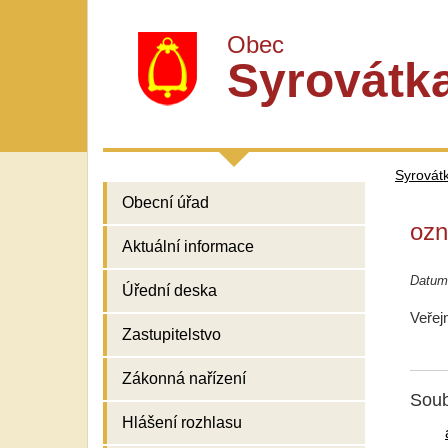
Obec
Syrovátk
Syrovát
Obecní úřad
ozn
Aktuální informace
Datum
Úřední deska
Veřej
Zastupitelstvo
Zákonná nařízení
Soub
Hlášení rozhlasu