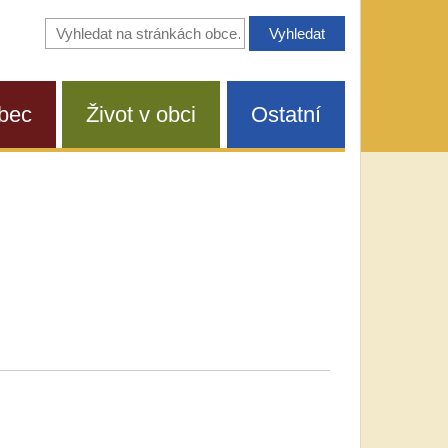
Vyhledávání
na
stránkách
obce
bec
Život v obci
Ostatní