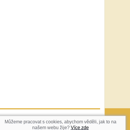
vatka@c-box.cz
NAHORU
Můžeme pracovat s cookies, abychom věděli, jak to na
našem webu žije?
Více zde