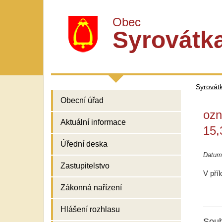
Obec
Syrovátk
Syrovát
Obecní úřad
ozn
Aktuální informace
15,
Úřední deska
Datum
Zastupitelstvo
V pří
Zákonná nařízení
Hlášení rozhlasu
Soub