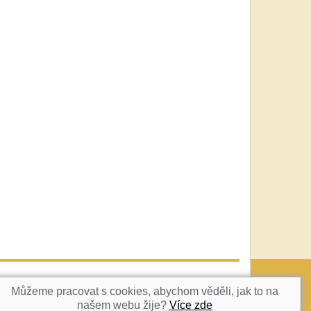
vatka@c-box.cz
NAHORU
Můžeme pracovat s cookies, abychom věděli, jak to na
našem webu žije?
Více zde