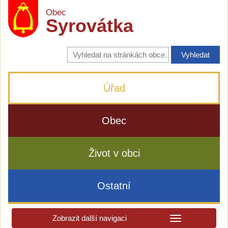
Obec
Syrovátka
Vyhledávání
na
stránkách
obce
Úřad
Obec
Život v obci
Ostatní
Zobrazit další navigaci