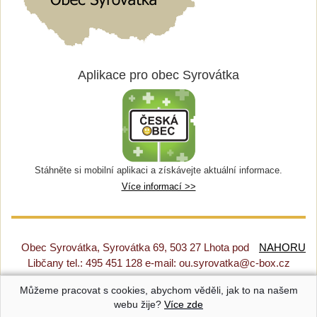
Aplikace pro obec Syrovátka
Stáhněte si mobilní aplikaci a získávejte aktuální informace.
Více informací >>
Obec Syrovátka, Syrovátka 69, 503 27 Lhota pod
NAHORU
Libčany tel.: 495 451 128 e-mail: ou.syrovatka@c-box.cz
Můžeme pracovat s cookies, abychom věděli, jak to na našem
Prohlášení o přístupnosti
|
Původní web
|
Nastavení cookies
webu žije?
Více zde