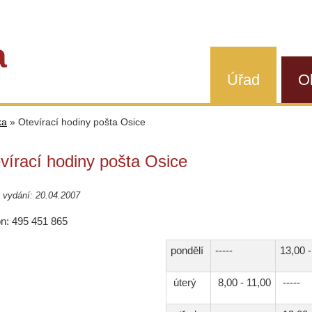
a
Úřad
O
ka
»
Otevírací hodiny pošta Osice
vírací hodiny pošta Osice
 vydání: 20.04.2007
on: 495 451 865
pondělí
-----
13,00 
úterý
8,00 - 11,00
-----