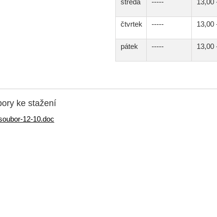
středa
-----
13,00 
čtvrtek
-----
13,00 
pátek
-----
13,00 
ory ke stažení
soubor-12-10.doc