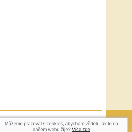
vatka@c-box.cz
NAHORU
Můžeme pracovat s cookies, abychom věděli, jak to na
našem webu žije?
Více zde