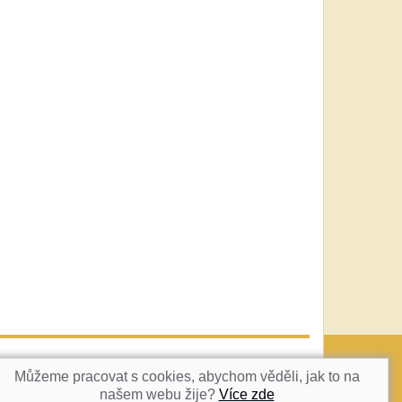
vatka@c-box.cz
NAHORU
Můžeme pracovat s cookies, abychom věděli, jak to na
našem webu žije?
Více zde