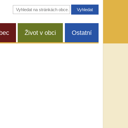
Vyhledávání
na
stránkách
obce
bec
Život v obci
Ostatní