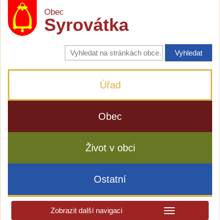
Obec
Syrovátka
Vyhledávání
na
stránkách
obce
Úřad
Obec
Život v obci
Ostatní
Zobrazit další navigaci