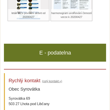
leták MZe povolení aktivit od
harmonogram uvolňování činností
20200427
verze k 20200427
E - podatelna
Rychlý kontakt
(celý kontakt »)
Obec Syrovátka
Syrovátka 69
503 27 Lhota pod Libčany