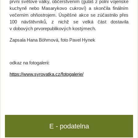
první světové války, občerstvením (guláš z polní vojenské
kuchyně nebo Masarykovo cukroví) a skončila finálním
večerním ohňostrojem. Úspěšné akce se zúčastnilo přes
100 návštěvníků, z nichž se velká část dostavila
v dobových prvorepublikových kostýmech.
Zapsala Hana Böhmová, foto Pavel Hynek
odkaz na fotogalerii:
https://www.syrovatka.cz/fotogalerie/
E - podatelna