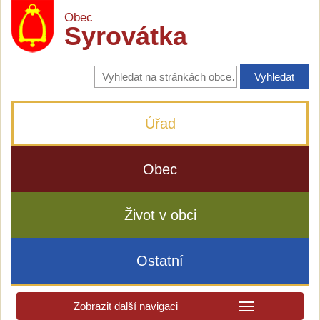
Obec
Syrovátka
Vyhledávání
na
stránkách
obce
Úřad
Obec
Život v obci
Ostatní
Zobrazit další navigaci