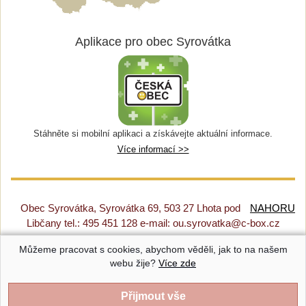
Aplikace pro obec Syrovátka
Stáhněte si mobilní aplikaci a získávejte aktuální informace.
Více informací >>
Obec Syrovátka, Syrovátka 69, 503 27 Lhota pod
NAHORU
Libčany tel.: 495 451 128 e-mail: ou.syrovatka@c-box.cz
Můžeme pracovat s cookies, abychom věděli, jak to na našem
Prohlášení o přístupnosti
|
Původní web
|
Nastavení cookies
webu žije?
Více zde