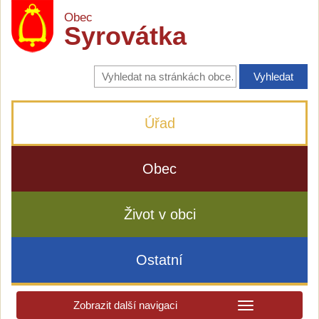
Obec
Syrovátka
Vyhledávání
na
stránkách
obce
Úřad
Obec
Život v obci
Ostatní
Zobrazit další navigaci