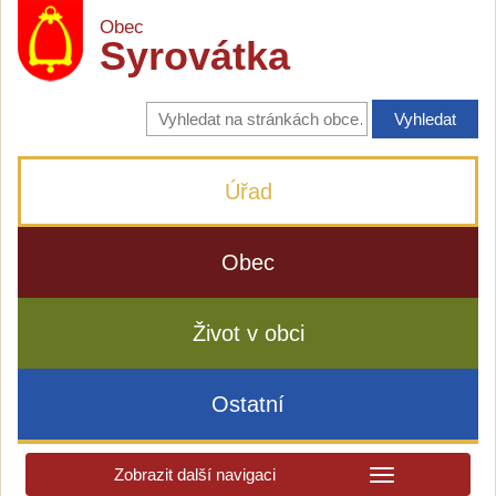
Obec
Syrovátka
Vyhledávání
na
stránkách
obce
Úřad
Obec
Život v obci
Ostatní
Zobrazit další navigaci