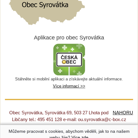
Aplikace pro obec Syrovátka
Stáhněte si mobilní aplikaci a získávejte aktuální informace.
Více informací >>
Obec Syrovátka, Syrovátka 69, 503 27 Lhota pod
NAHORU
Libčany tel.: 495 451 128 e-mail: ou.syrovatka@c-box.cz
Můžeme pracovat s cookies, abychom věděli, jak to na našem
Prohlášení o přístupnosti
|
Původní web
|
Nastavení cookies
webu žije?
Více zde