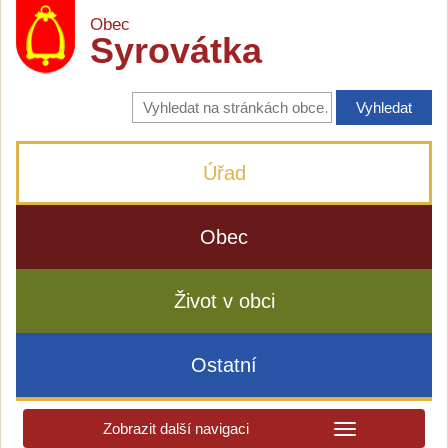
Obec
Syrovátka
Vyhledávání
na
stránkách
obce
Úřad
Obec
Život v obci
Ostatní
Zobrazit další navigaci