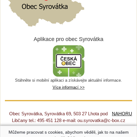
Aplikace pro obec Syrovátka
Stáhněte si mobilní aplikaci a získávejte aktuální informace.
Více informací >>
Obec Syrovátka, Syrovátka 69, 503 27 Lhota pod
NAHORU
Libčany tel.: 495 451 128 e-mail: ou.syrovatka@c-box.cz
Můžeme pracovat s cookies, abychom věděli, jak to na našem
Prohlášení o přístupnosti
|
Původní web
|
Nastavení cookies