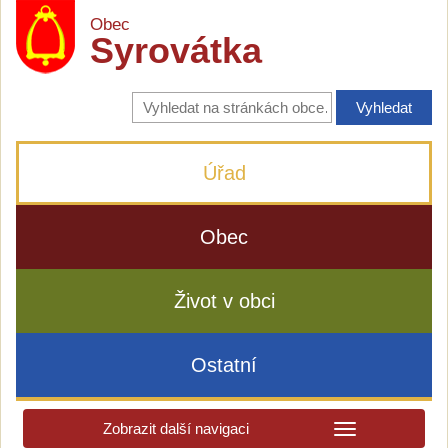
Obec
Syrovátka
Vyhledávání
na
stránkách
obce
Úřad
Obec
Život v obci
Ostatní
Zobrazit další navigaci