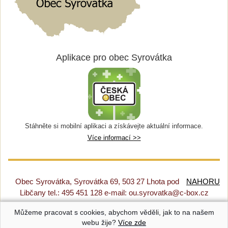
Aplikace pro obec Syrovátka
Stáhněte si mobilní aplikaci a získávejte aktuální informace.
Více informací >>
Obec Syrovátka, Syrovátka 69, 503 27 Lhota pod
NAHORU
Libčany tel.: 495 451 128 e-mail: ou.syrovatka@c-box.cz
Můžeme pracovat s cookies, abychom věděli, jak to na našem
Prohlášení o přístupnosti
|
Původní web
|
Nastavení cookies
webu žije?
Více zde