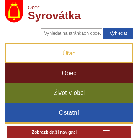
Obec
Syrovátka
Vyhledávání
na
stránkách
obce
Úřad
Obec
Život v obci
Ostatní
Zobrazit další navigaci