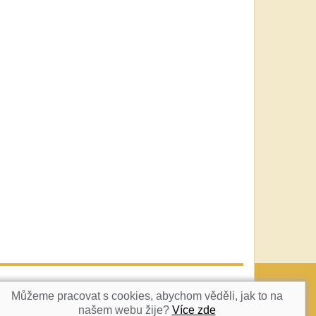
vatka@c-box.cz
NAHORU
Můžeme pracovat s cookies, abychom věděli, jak to na
našem webu žije?
Více zde