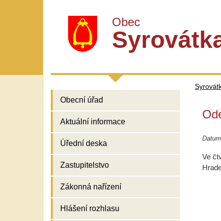
Obec
Syrovátk
Syrovát
Obecní úřad
Ode
Aktuální informace
Datum
Úřední deska
Ve čt
Zastupitelstvo
Hrade
Zákonná nařízení
Hlášení rozhlasu