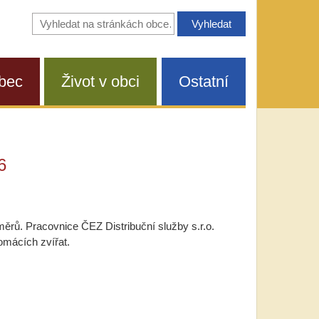
Vyhledávání
na
stránkách
obce
bec
Život v obci
Ostatní
6
měrů. Pracovnice ČEZ Distribuční služby s.r.o.
omácích zvířat.