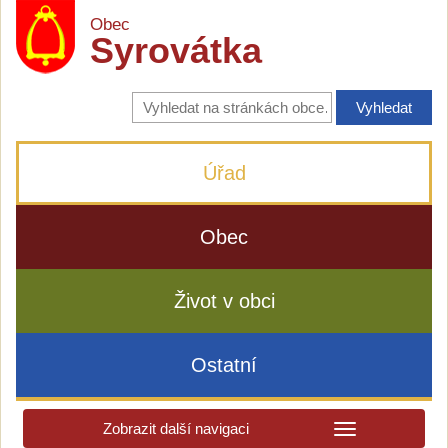
Obec
Syrovátka
Vyhledávání
na
stránkách
obce
Úřad
Obec
Život v obci
Ostatní
Zobrazit další navigaci