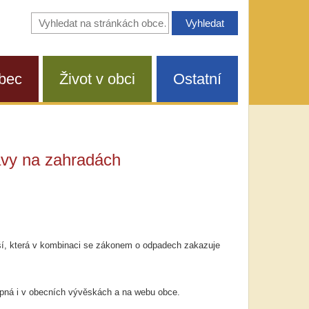
Vyhledávání
na
stránkách
obce
bec
Život v obci
Ostatní
rávy na zahradách
ší, která v kombinaci se zákonem o odpadech zakazuje
stupná i v obecních vývěskách a na webu obce.