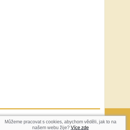
vatka@c-box.cz
NAHORU
Můžeme pracovat s cookies, abychom věděli, jak to na
našem webu žije?
Více zde