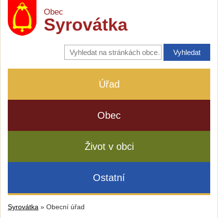
Obec
Syrovátka
Vyhledávání
na
stránkách
obce
Úřad
Obec
Život v obci
Ostatní
Syrovátka
»
Obecní úřad