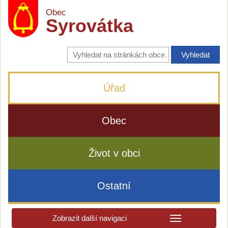
Obec
Syrovátka
Vyhledávání
na
stránkách
obce
Úřad
Obec
Život v obci
Ostatní
Zobrazit další navigaci