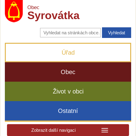
Obec
Syrovátka
Vyhledávání
na
stránkách
obce
Úřad
Obec
Život v obci
Ostatní
Zobrazit další navigaci