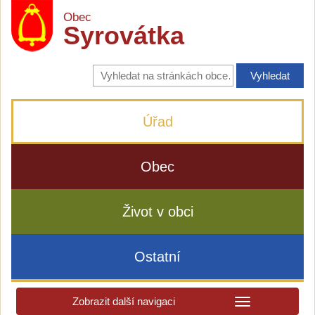
Obec
Syrovátka
Vyhledávání
na
stránkách
obce
Úřad
Obec
Život v obci
Ostatní
Zobrazit další navigaci