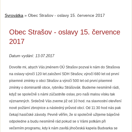
Syrovátka
»
Obec Strašov - oslavy 15. července 2017
Obec Strašov - oslavy 15. července
2017
Datum vydání: 13.07.2017
Dovolte mi, abych Vás jménem OÚ Strašov pozval k nám do Strašova
na oslavy
výročí 120 let založení SDH Strašov, výročí 680 let od první
písemné zmínky
o obci Strašov a výročí 500 let od první písemné
zmínky o dominantě obce,
rybníku Strášovák. Budeme nesmírně rádi,
když se společně s námi zúčastníte
oslav, pro naši malou vísku tak
významných. Srdečně Vás zveme již od 10 hod.
na slavnostní otevření
nové požární zbrojnice a následný průvod obcí. Od 11:
30 hod nás pak
čekají hasičské závody. Pevně věřím, že si společně užijeme
báječné
odpoledne a budu nesmírně rád pokud se s Vámi potkám při
večerním
programu, kdy k nám zavítá jihočeská kapela Budvarka se