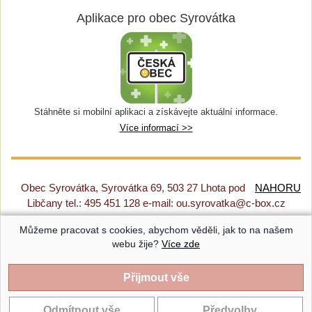
Aplikace pro obec Syrovátka
Stáhněte si mobilní aplikaci a získávejte aktuální informace.
Více informací >>
Obec Syrovátka, Syrovátka 69, 503 27 Lhota pod
NAHORU
Libčany tel.: 495 451 128 e-mail: ou.syrovatka@c-box.cz
Můžeme pracovat s cookies, abychom věděli, jak to na našem
Prohlášení o přístupnosti
|
Původní web
|
Nastavení cookies
webu žije?
Více zde
Syrovátka |
Provozováno na systému CMS-OBCE | Vyrobil
INET-SERVIS.CZ
| 2018 - 2026