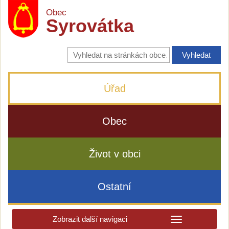
Obec
Syrovátka
Vyhledávání
na
stránkách
obce
Úřad
Obec
Život v obci
Ostatní
Zobrazit další navigaci