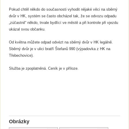
Pokud chtěl někdo do současnosti vyhodit nějaké věci na sběrný
dvůr v HK, systém se často obcházel tak, že se odvozu odpadu
„zúčastnil“ někdo, trvale bydlící ve městě a při kontrole při vjezdu
ukázal svou občanku.
Od května můžete odpad odvézt na sběrný dvůr v HK legálně.
Sběrný dvůr je v ulici bratří Štefanů 990 (výpadovka z HK na
Třebechovice).
Služba je zpoplatněná. Ceník je v příloze.
Obrázky