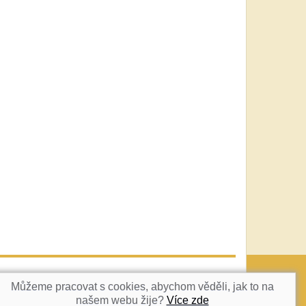
vatka@c-box.cz
NAHORU
Můžeme pracovat s cookies, abychom věděli, jak to na
našem webu žije?
Více zde