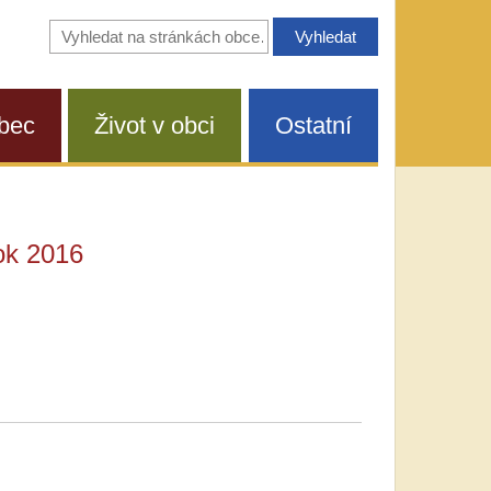
Vyhledávání
na
stránkách
obce
bec
Život v obci
Ostatní
ok 2016