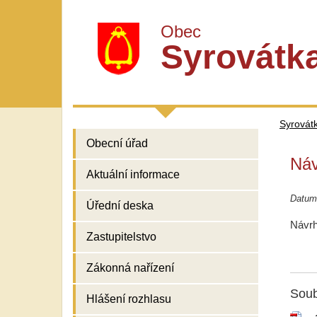
Obec
Syrovátk
Syrovát
Obecní úřad
Náv
Aktuální informace
Datum
Úřední deska
Návrh
Zastupitelstvo
Zákonná nařízení
Soub
Hlášení rozhlasu