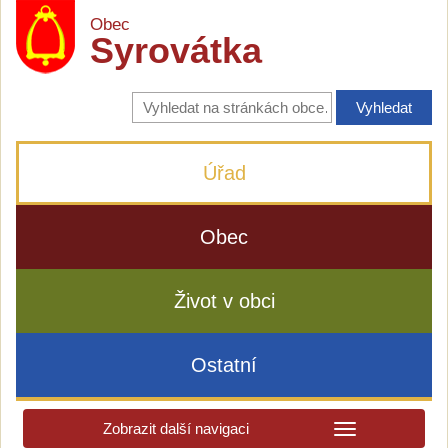
Obec
Syrovátka
Vyhledávání
na
stránkách
obce
Úřad
Obec
Život v obci
Ostatní
Zobrazit další navigaci