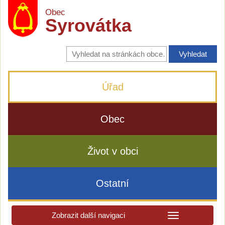
Obec
Syrovátka
Vyhledávání
na
stránkách
obce
Úřad
Obec
Život v obci
Ostatní
Zobrazit další navigaci