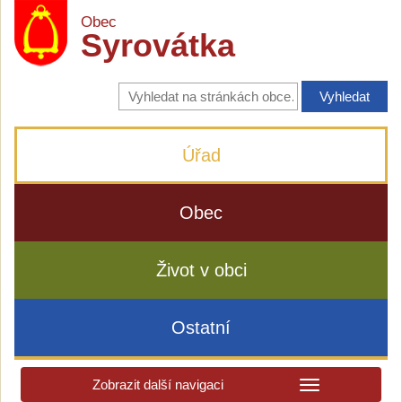
Obec
Syrovátka
Vyhledávání
na
stránkách
obce
Úřad
Obec
Život v obci
Ostatní
Zobrazit další navigaci