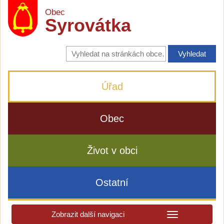
Obec
Syrovátka
Vyhledávání
na
stránkách
obce
Úřad
Obec
Život v obci
Ostatní
Zobrazit další navigaci