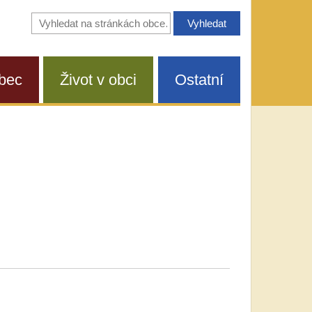
Vyhledávání
na
stránkách
obce
bec
Život v obci
Ostatní