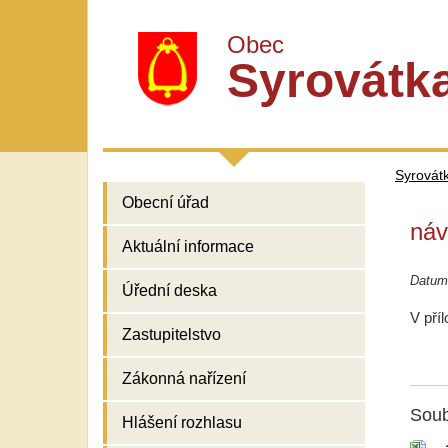
Obec
Syrovátk
Syrovát
Obecní úřad
náv
Aktuální informace
Datum
Úřední deska
V pří
Zastupitelstvo
Zákonná nařízení
Soub
Hlášení rozhlasu