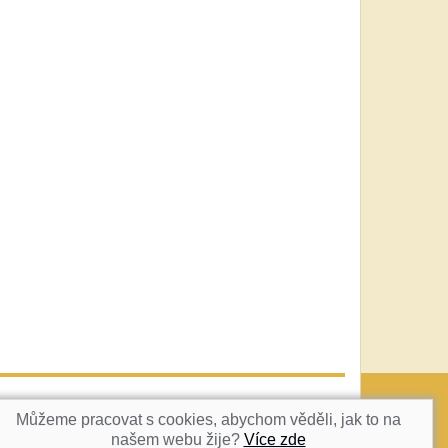
vatka@c-box.cz
NAHORU
Můžeme pracovat s cookies, abychom věděli, jak to na
našem webu žije?
Více zde