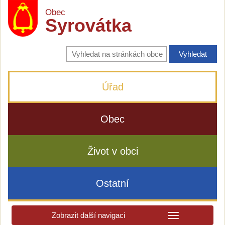
Obec
Syrovátka
Vyhledávání
na
stránkách
obce
Úřad
Obec
Život v obci
Ostatní
Zobrazit další navigaci