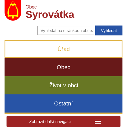
Obec
Syrovátka
Vyhledávání
na
stránkách
obce
Úřad
Obec
Život v obci
Ostatní
Zobrazit další navigaci