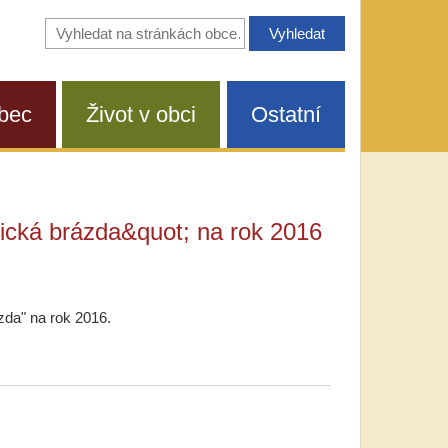
Vyhledávání
na
stránkách
obce
bec
Život v obci
Ostatní
ická brázda&quot; na rok 2016
zda" na rok 2016.