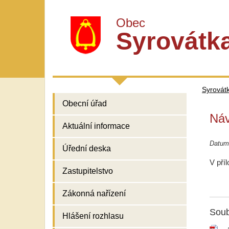
Obec
Syrovátk
Syrovát
Obecní úřad
Náv
Aktuální informace
Datum
Úřední deska
V pří
Zastupitelstvo
Zákonná nařízení
Soub
Hlášení rozhlasu