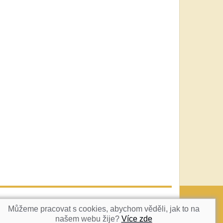
vatka@c-box.cz
NAHORU
Můžeme pracovat s cookies, abychom věděli, jak to na
našem webu žije?
Více zde