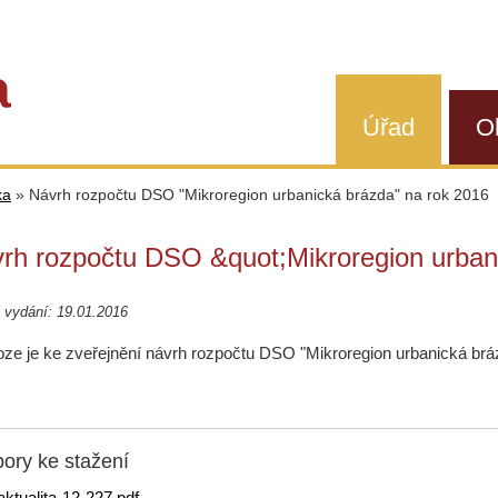
a
Úřad
O
ka
»
Návrh rozpočtu DSO "Mikroregion urbanická brázda" na rok 2016
rh rozpočtu DSO &quot;Mikroregion urban
 vydání: 19.01.2016
loze je ke zveřejnění návrh rozpočtu DSO "Mikroregion urbanická brá
ory ke stažení
aktualita-12-227.pdf