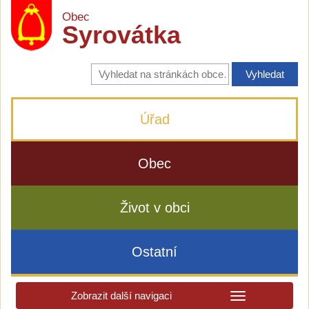
Obec
Syrovátka
Vyhledávání
na
stránkách
obce
Úřad
Obec
Život v obci
Ostatní
Zobrazit další navigaci