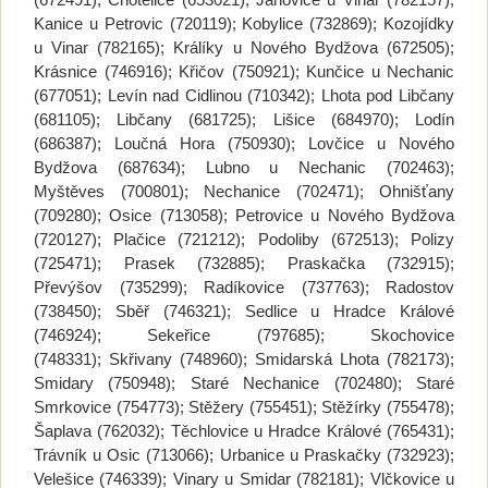
Kanice u Petrovic (720119); Kobylice (732869); Kozojídky
u Vinar (782165); Králíky u Nového Bydžova (672505);
Krásnice (746916); Křičov (750921); Kunčice u Nechanic
(677051); Levín nad Cidlinou (710342); Lhota pod Libčany
(681105); Libčany (681725); Lišice (684970); Lodín
(686387); Loučná Hora (750930); Lovčice u Nového
Bydžova (687634); Lubno u Nechanic (702463);
Myštěves (700801); Nechanice (702471); Ohnišťany
(709280); Osice (713058); Petrovice u Nového Bydžova
(720127); Plačice (721212); Podoliby (672513); Polizy
(725471); Prasek (732885); Praskačka (732915);
Převýšov (735299); Radíkovice (737763); Radostov
(738450); Sběř (746321); Sedlice u Hradce Králové
(746924); Sekeřice (797685); Skochovice
(748331); Skřivany (748960); Smidarská Lhota (782173);
Smidary (750948); Staré Nechanice (702480); Staré
Smrkovice (754773); Stěžery (755451); Stěžírky (755478);
Šaplava (762032); Těchlovice u Hradce Králové (765431);
Trávník u Osic (713066); Urbanice u Praskačky (732923);
Velešice (746339); Vinary u Smidar (782181); Vlčkovice u