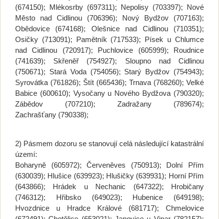
(674150); Mlékosrby (697311); Nepolisy (703397); Nové
Město nad Cidlinou (706396); Nový Bydžov (707163);
Obědovice (674168); Olešnice nad Cidlinou (710351);
Osičky (713091); Pamětník (717533); Písek u Chlumce
nad Cidlinou (720917); Puchlovice (605999); Roudnice
(741639); Skřeněř (754927); Sloupno nad Cidlinou
(750671); Stará Voda (754056); Starý Bydžov (754943);
Syrovátka (761826); Štít (665436); Trnava (768260); Velké
Babice (600610); Vysočany u Nového Bydžova (790320);
Zábědov (707210); Zadražany (789674);
Zachrašťany (790338);
2) Pásmem dozoru se stanovují celá následující katastrální
území:
Boharyně (605972); Červeněves (750913); Dolní Přím
(630039); Hlušice (639923); Hlušičky (639931); Horní Přím
(643866); Hrádek u Nechanic (647322); Hrobičany
(746312); Hřibsko (649023); Hubenice (649198);
Hvozdnice u Hradce Králové (681717); Chmelovice
(672491); Chotělice (653021); Janovice u Vinar (782157);