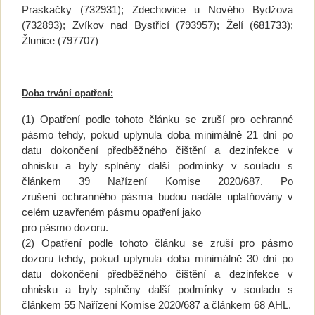
Praskačky (732931); Zdechovice u Nového Bydžova
(732893); Zvíkov nad Bystřicí (793957); Želí (681733);
Žlunice (797707)
Doba trvání opatření:
(1) Opatření podle tohoto článku se zruší pro ochranné
pásmo tehdy, pokud uplynula doba minimálně 21 dní po
datu dokončení předběžného čištění a dezinfekce v
ohnisku a byly splněny další podmínky v souladu s
článkem 39 Nařízení Komise 2020/687. Po
zrušení ochranného pásma budou nadále uplatňovány v
celém uzavřeném pásmu opatření jako
pro pásmo dozoru.
(2) Opatření podle tohoto článku se zruší pro pásmo
dozoru tehdy, pokud uplynula doba minimálně 30 dní po
datu dokončení předběžného čištění a dezinfekce v
ohnisku a byly splněny další podmínky v souladu s
článkem 55 Nařízení Komise 2020/687 a článkem 68 AHL.