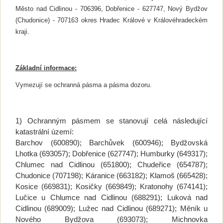
Město nad Cidlinou - 706396, Dobřenice - 627747, Nový Bydžov
(Chudonice) - 707163 okres Hradec Králové v Královéhradeckém
kraji.
Základní informace:
Vymezují se ochranná pásma a pásma dozoru.
1) Ochranným pásmem se stanovují celá následující
katastrální území:
Barchov (600890); Barchůvek (600946); Bydžovská
Lhotka (693057); Dobřenice (627747); Humburky (649317);
Chlumec nad Cidlinou (651800); Chudeřice (654787);
Chudonice (707198); Káranice (663182); Klamoš (665428);
Kosice (669831); Kosičky (669849); Kratonohy (674141);
Lučice u Chlumce nad Cidlinou (688291); Luková nad
Cidlinou (689009); Lužec nad Cidlinou (689271); Měník u
Nového Bydžova (693073); Michnovka