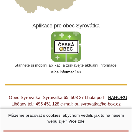
Aplikace pro obec Syrovátka
Stáhněte si mobilní aplikaci a získávejte aktuální informace.
Více informací >>
Obec Syrovátka, Syrovátka 69, 503 27 Lhota pod
NAHORU
Libčany tel.: 495 451 128 e-mail: ou.syrovatka@c-box.cz
Můžeme pracovat s cookies, abychom věděli, jak to na našem
Prohlášení o přístupnosti
|
Původní web
|
Nastavení cookies
webu žije?
Více zde