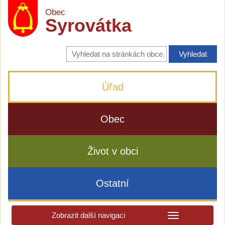
Obec
Syrovátka
Vyhledávání
na
stránkách
obce
Úřad
Obec
Život v obci
Ostatní
Zobrazit další navigaci