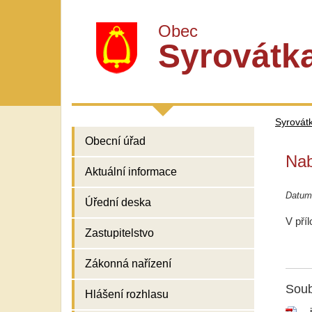
Obec
Syrovátk
Syrovát
Obecní úřad
Nab
Aktuální informace
Datum
Úřední deska
V pří
Zastupitelstvo
Zákonná nařízení
Soub
Hlášení rozhlasu