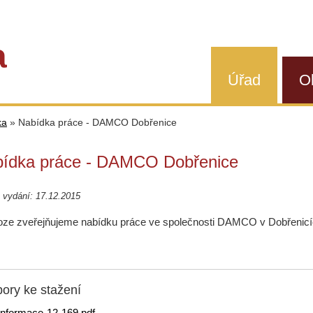
a
Úřad
O
ka
»
Nabídka práce - DAMCO Dobřenice
ídka práce - DAMCO Dobřenice
 vydání: 17.12.2015
loze zveřejňujeme nabídku práce ve společnosti DAMCO v Dobřenicí
ory ke stažení
informace-12-169.pdf