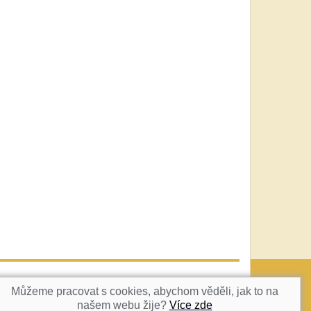
vatka@c-box.cz
NAHORU
Můžeme pracovat s cookies, abychom věděli, jak to na
našem webu žije?
Více zde