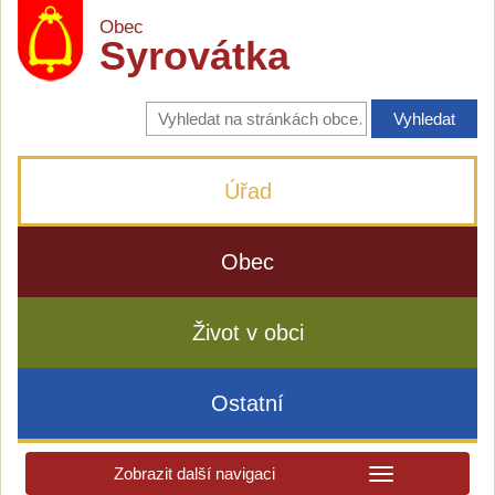
Obec
Syrovátka
Vyhledávání
na
stránkách
obce
Úřad
Obec
Život v obci
Ostatní
Zobrazit další navigaci