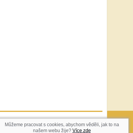
vatka@c-box.cz
NAHORU
Můžeme pracovat s cookies, abychom věděli, jak to na
našem webu žije?
Více zde