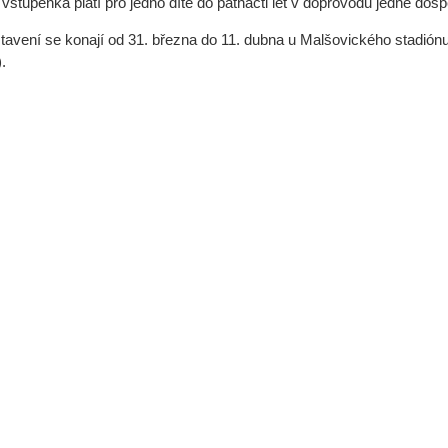
 vstupenka platí pro jedno dítě do patnácti let v doprovodu jedné dosp
tavení se konají od 31. března do 11. dubna u Malšovického stadión
.