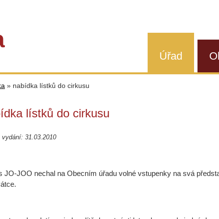
a
Úřad
O
ka
»
nabídka lístků do cirkusu
ídka lístků do cirkusu
 vydání: 31.03.2010
s JO-JOO nechal na Obecním úřadu volné vstupenky na svá předsta
átce.