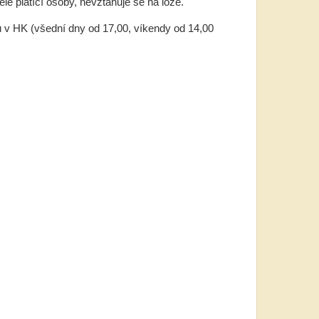
ělé platící osoby, nevztahuje se na lóže.
u v HK (všední dny od 17,00, víkendy od 14,00