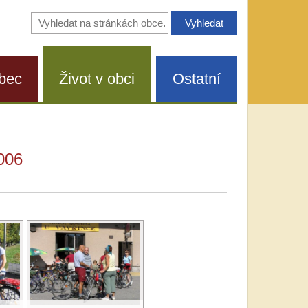
Vyhledávání
na
stránkách
obce
bec
Život v obci
Ostatní
006