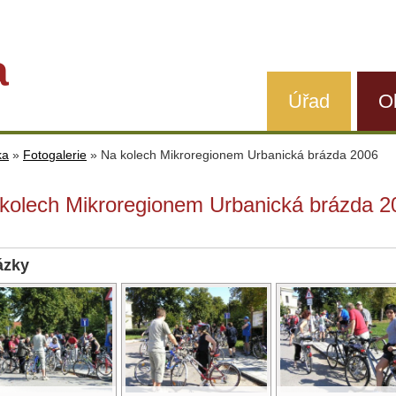
a
Úřad
O
ka
»
Fotogalerie
»
Na kolech Mikroregionem Urbanická brázda 2006
kolech Mikroregionem Urbanická brázda 2
ázky