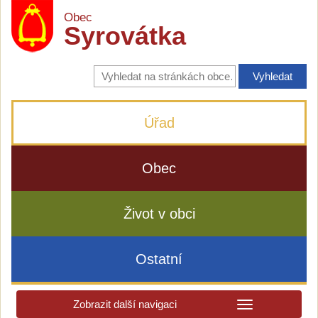
Obec
Syrovátka
Vyhledávání
na
stránkách
obce
Úřad
Obec
Život v obci
Ostatní
Zobrazit další navigaci