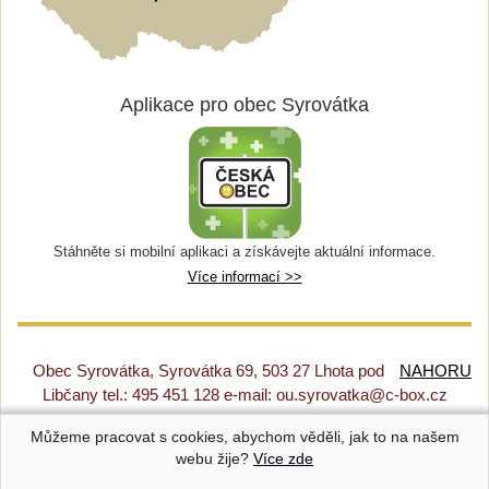
Aplikace pro obec Syrovátka
Stáhněte si mobilní aplikaci a získávejte aktuální informace.
Více informací >>
Obec Syrovátka, Syrovátka 69, 503 27 Lhota pod
NAHORU
Libčany tel.: 495 451 128 e-mail: ou.syrovatka@c-box.cz
Můžeme pracovat s cookies, abychom věděli, jak to na našem
Prohlášení o přístupnosti
|
Původní web
|
Nastavení cookies
webu žije?
Více zde