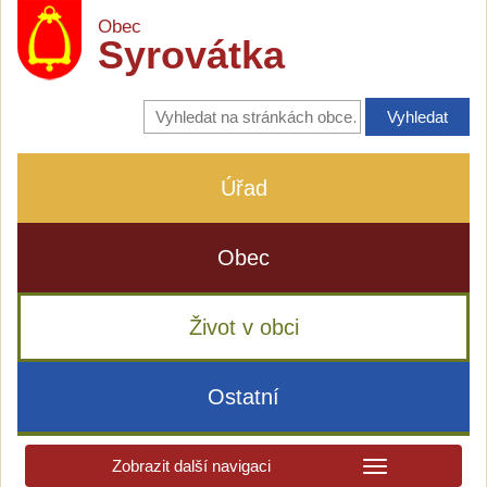
Obec
Syrovátka
Vyhledávání
na
stránkách
obce
Úřad
Obec
Život v obci
Ostatní
Zobrazit další navigaci